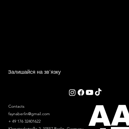
Залишайся на зв’язку
A
Contacts
faynaberlin@gmail.com
+ 49 176 32401622
Klopstockstraße 2, 10557 Berlin, Germany