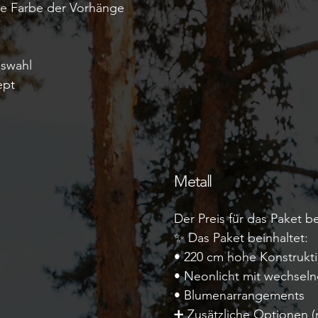
die Farbe der Vorhänge
uswahl
ept
Metall
Der Preis für das Paket be
✨ Das Paket beinhaltet:
• 220 cm hohe Konstrukt
• Neonlicht mit wechseln
• Blumenarrangements
➕ Zusätzliche Optionen (n