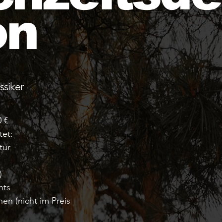
on
ssiker
0 €
tet:
tur
)
nts
en (nicht im Preis