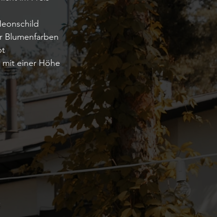
 Neonschild
er Blumenfarben
pt
n mit einer Höhe