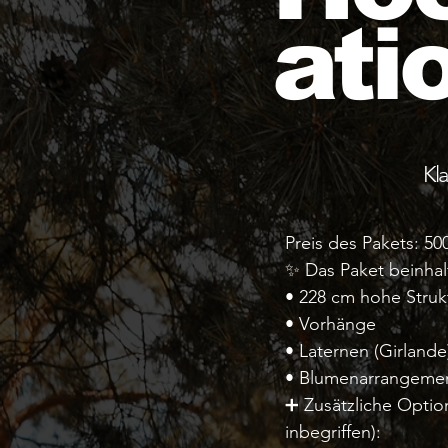
ati
Kla
Preis des Pakets: 50
✨ Das Paket beinhal
• 228 cm hohe Struk
• Vorhänge
• Laternen (Girlande
• Blumenarrangeme
➕ Zusätzliche Option
inbegriffen):