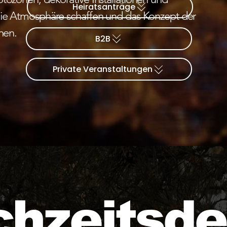
Heiratsanträge
die Atmosphäre schaffen und das Konzept der
hen.
B2B
Private Veranstaltungen
hzeitsde