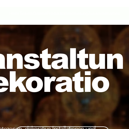
Heim
Tickets
Galerie
Produktion
Vermietung
Zusammenarbeit
anstaltun
ekoratio
tozonen, dekorative Installationen und