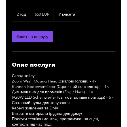
650
євро
2 год
2
650 EUR
У клієнта
г
о
д
Запит на послугу
Опис послуги
Склад кейсу:
Zoom Wash Moving Head (світлові голови) - 4×
Bühnen-Bodenventilator (Сценічний вентилятор) - 1×
Дим-машина для променів (Fog / Haze) - 1×
RGBW LED Scheinwerfer (світлові заливні прилади) - 6×
Світловий пульт для керування
Кабелі живлення та DMX
Витратні матеріали (рідина для диму)
Послуги техніка (монтаж, програмування сцен,
контроль під час події)