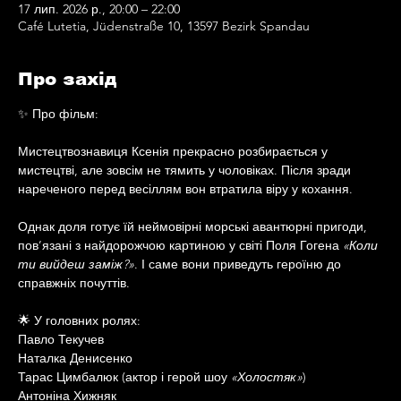
17 лип. 2026 р., 20:00 – 22:00
Café Lutetia, Jüdenstraße 10, 13597 Bezirk Spandau
Про захід
✨ Про фільм:
Мистецтвознавиця Ксенія прекрасно розбирається у 
мистецтві, але зовсім не тямить у чоловіках. Після зради 
нареченого перед весіллям вон втратила віру у кохання.
Однак доля готує їй неймовірні морські авантюрні пригоди, 
пов’язані з найдорожчою картиною у світі Поля Гогена 
«Коли 
ти вийдеш заміж?»
. І саме вони приведуть героїню до 
справжніх почуттів.
🌟 У головних ролях:
Павло Текучев
Наталка Денисенко
Тарас Цимбалюк (актор і герой шоу 
«Холостяк»
)
Антоніна Хижняк