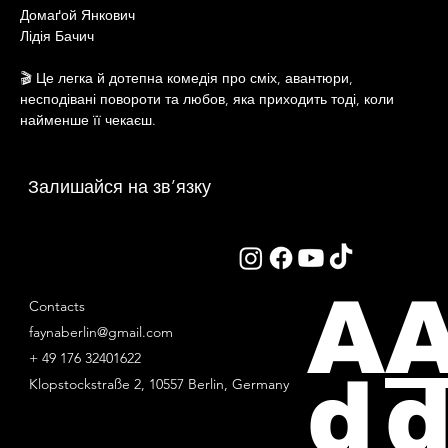
Домаґой Янкович
Лідія Бачич
🎬 Це легка й дотепна комедія про сміх, авантюри, 
несподівані повороти та любов, яка приходить тоді, коли 
найменше її чекаєш.
Залишайся на зв’язку
A
Contacts
faynaberlin@gmail.com
+ 49 176 32401622
d
d
Klopstockstraße 2, 10557 Berlin, Germany